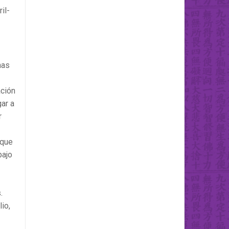
il-
has
ación
ar a
r
 que
bajo
.
io,