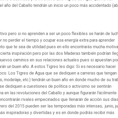
el año del Caballo tendrán un inicio un poco más accidentado (abr
ivo pero si no aprenden a ser un poco flexibles se harán de luc
or no perder el tiempo y ocupar esa energía extra para aprender
nto que te sea de utilidad pues en ello encontrarás mucha motiv
cierta inspiración pero por las dos Maderas también podrían lleg
 nuevos caminos en sus relaciones actuales pues si apuestan po
arán un buen año. A estos Tigres les digo: Si es necesario hacer
oco. Los Tigres de Agua que se dediquen a carreras que tengan
as, modelaje, etc.) tendrán un buen año en donde mucho de su tra
 se dediquen a cuestiones de política o activismo se sentirán
 en las revoluciones del Caballo y aunque figurarán fácilmente
encontrarán rivales empecinados que llenarán de acción sus días
rero del 2015 pueden ser las temporadas más intensas; junio, jul
ás inspiradoras y divertidas y es en donde podrás recibir más