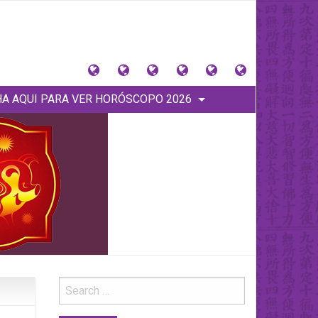
大
Tu
Contacto
Donaciones
Horóscopos
PINCHA
猪
signo
y
Anteriores
AQUI
A AQUI PARA VER HORÓSCOPO 2026
星
Tienda
PARA
座
VER
(Home)
HORÓSCOPO
2026