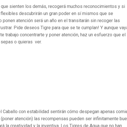
lo que sienten los demás, recogerá muchos reconocimientos y si
 flexibles descubrirán un gran poder en sí mismos que se
o ponen atención será un año en el transitarán sin recoger las
ustrar. Pide deseos Tigre para que se te cumplan! Y aunque vay
te trabajo concentrarte y poner atención, haz un esfuerzo que el
 sepas o quieras ver.
el Caballo con estabilidad sentirán cómo despegan apenas comi
o (poner atención) las recompensas pueden ser infinitamente bu
á la creatividad y la inventiva. Los Tigres de Agua que no han