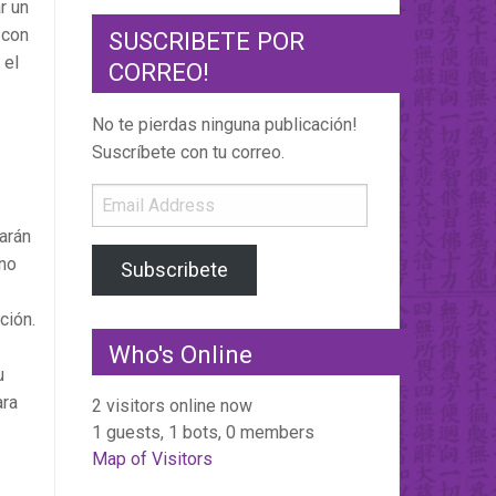
r un
 con
SUSCRIBETE POR
 el
CORREO!
No te pierdas ninguna publicación!
Suscríbete con tu correo.
Email
Address
arán
 no
Subscribete
ción.
Who's Online
u
ara
2 visitors online now
1 guests,
1 bots,
0 members
Map of Visitors