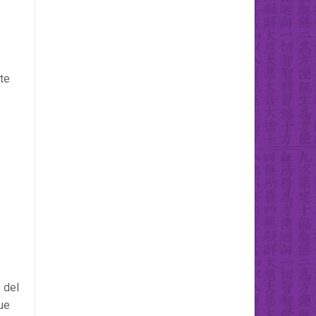
te
 del
ue