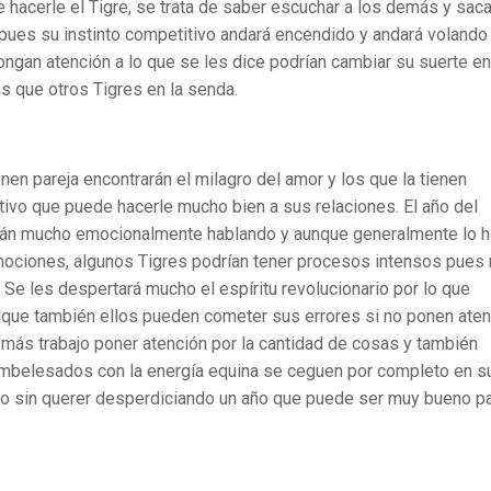
 hacerle el Tigre, se trata de saber escuchar a los demás y saca
il pues su instinto competitivo andará encendido y andará volando
ongan atención a lo que se les dice podrían cambiar su suerte en
 que otros Tigres en la senda.
en pareja encontrarán el milagro del amor y los que la tienen
ivo que puede hacerle mucho bien a sus relaciones. El año del
erán mucho emocionalmente hablando y aunque generalmente lo h
emociones, algunos Tigres podrían tener procesos intensos pues
Se les despertará mucho el espíritu revolucionario por lo que
nque también ellos pueden cometer sus errores si no ponen aten
más trabajo poner atención por la cantidad de cosas y también
embelesados con la energía equina se ceguen por completo en s
llo sin querer desperdiciando un año que puede ser muy bueno p