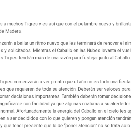
s a muchos Tigres y es así que con el pelambre nuevo y brillant
 de Madera.
arán a bailar un ritmo nuevo que les terminará de renovar el al
 y solicitados. Mientras el Caballo en las Nubes levanta el vuel
os Tigres tendrán más de una razón para festejar junto al Caballo.
Tigres comenzarán a ver pronto que el año no es todo una fiesta
es que requieren de toda su atención. Deberán ser veloces para
 tomar decisiones importantes. También deberán tomar decision
gnificarse con facilidad ya que algunas criaturas a su alrededor
o normal. Afortunadamente la energía del Caballo en el cielo les 
en a ser decididos con lo que quieren y pongan atención tendrán
ay que tener presente que lo de “poner atención” no se trata sólo