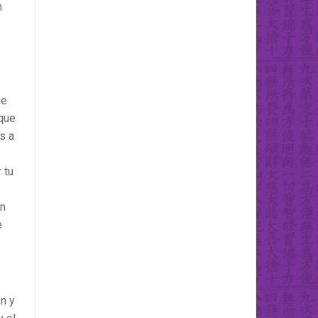
n
ue
 que
s a
 tu
an
e
n y