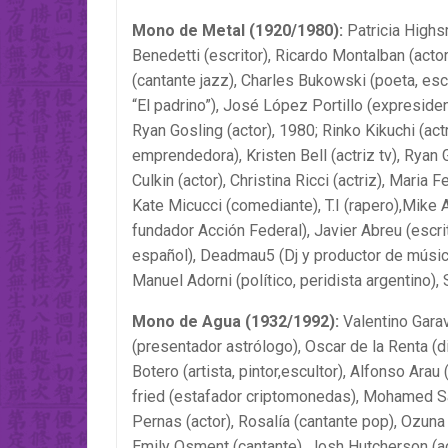
Mono de Metal (1920/1980):
Patricia Highsm
Benedetti (escritor), Ricardo Montalban (acto
(cantante jazz), Charles Bukowski (poeta, esc
“El padrino”), José López Portillo (expresid
Ryan Gosling (actor), 1980; Rinko Kikuchi (act
emprendedora), Kristen Bell (actriz tv), Ryan 
Culkin (actor), Christina Ricci (actriz), Maria
Kate Micucci (comediante), T.I (rapero),Mike Ad
fundador Acción Federal), Javier Abreu (escri
español), Deadmau5 (Dj y productor de música
Manuel Adorni (político, peridista argentino)
Mono de Agua
(1932/1992):
Valentino Garav
(presentador astrólogo), Oscar de la Renta (di
Botero (artista, pintor,escultor), Alfonso Arau
fried (estafador criptomonedas), Mohamed Sa
Pernas (actor), Rosalía (cantante pop), Ozuna
Emily Osment (cantante), Josh Hutcherson (ac