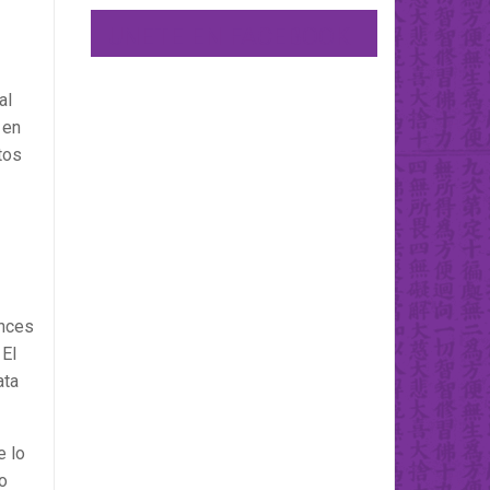
UNETE EN FACEBOOK
al
 en
tos
onces
 El
ata
e lo
o