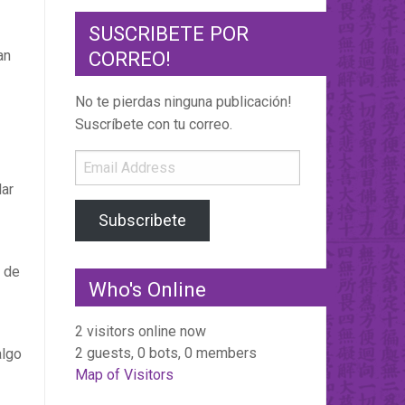
SUSCRIBETE POR
CORREO!
an
No te pierdas ninguna publicación!
Suscríbete con tu correo.
Email
Address
lar
Subscribete
 de
Who's Online
2 visitors online now
2 guests,
0 bots,
0 members
algo
Map of Visitors