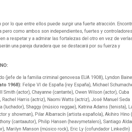
 por lo que entre ellos puede surgir una fuerte atracción. Encont
da pero como ambos son independientes, fuertes y controladore
en a respetar y a admirar las fortalezas del otro en vez de verla
erán una pareja duradera que se destacará por su fuerza y
NO:
do (jefe de la familia criminal genovesa EUA 1908), Lyndon Bain
to 1968):
Felipe VI de España (rey España), Michael Schumach
ll Smith (actor), Chayanne (cantante), Owen Wilson (actor), Cuba
), Rachel Harris (actriz), Naomi Watts (actriz), José Manuel Seda
sta (luchador), Shaggy (músico reggae), Katrina Adams (tenista), L
actor y showman), Pilar Albarracín (artista española), Akihiro Hino
thony (cantaautor), Philip Hansen (heavymetalero), Santiago Ald
or), Marilyn Manson (músico rock), Eric Ly (cofundador LinkedIn)