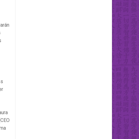
rarán
s
s
es
er
aura
 (CEO
ama