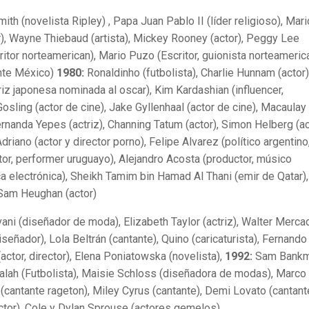
ith (novelista Ripley) , Papa Juan Pablo II (líder religioso), Mari
r), Wayne Thiebaud (artista), Mickey Rooney (actor), Peggy Lee
ritor norteamerican), Mario Puzo (Escritor, guionista norteameri
ente México)
1980:
Ronaldinho (futbolista), Charlie Hunnam (actor)
riz japonesa nominada al oscar), Kim Kardashian (influencer,
Gosling (actor de cine), Jake Gyllenhaal (actor de cine), Macaulay
 Fernanda Yepes (actriz), Channing Tatum (actor), Simon Helberg (ac
riano (actor y director porno), Felipe Alvarez (político argentino
tor, performer uruguayo), Alejandro Acosta (productor, músico
 electrónica), Sheikh Tamim bin Hamad Al Thani (emir de Qatar),
, Sam Heughan (actor)
ani (diseñador de moda), Elizabeth Taylor (actriz), Walter Merca
señador), Lola Beltrán (cantante), Quino (caricaturista), Fernando
 (actor, director), Elena Poniatowska (novelista),
1992:
Sam Bankm
lah (Futbolista), Maisie Schloss (diseñadora de modas), Marco
 (cantante rageton), Miley Cyrus (cantante), Demi Lovato (cantant
tor), Cole y Dylan Sprouse (actores gemelos),