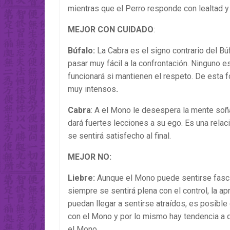
mientras que el Perro responde con lealtad y
MEJOR CON CUIDADO
:
Búfalo:
La Cabra es el signo contrario del Bú
pasar muy fácil a la confrontación. Ninguno e
funcionará si mantienen el respeto. De esta
muy intensos
.
Cabra
: A el Mono le desespera la mente soñ
dará fuertes lecciones a su ego. Es una rela
se sentirá satisfecho al final.
MEJOR NO:
Liebre:
Aunque el Mono puede sentirse fascina
siempre se sentirá plena con el control, la a
puedan llegar a sentirse atraídos, es posible 
con el Mono y por lo mismo hay tendencia a q
el Mono.