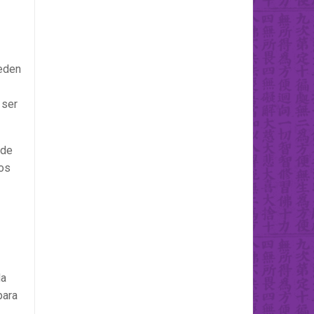
ueden
 ser
 de
dos
da
para