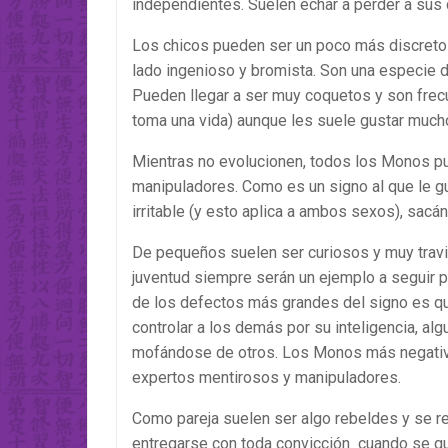
independientes. Suelen echar a perder a sus
Los chicos pueden ser un poco más discretos
lado ingenioso y bromista. Son una especie d
Pueden llegar a ser muy coquetos y son frecu
toma una vida) aunque les suele gustar mucho 
Mientras no evolucionen, todos los Monos p
manipuladores. Como es un signo al que le gu
irritable (y esto aplica a ambos sexos), sac
De pequeños suelen ser curiosos y muy travi
juventud siempre serán un ejemplo a seguir 
de los defectos más grandes del signo es que
controlar a los demás por su inteligencia, al
mofándose de otros. Los Monos más negativo
expertos mentirosos y manipuladores.
Como pareja suelen ser algo rebeldes y se r
entregarse con toda convicción cuando se qui