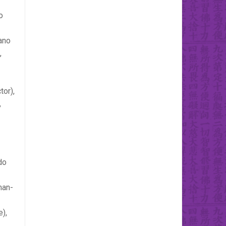
o
cano
,
tor),
,
do
an-
e),