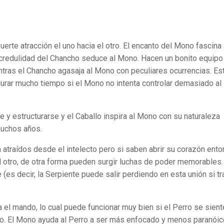
erte atracción el uno hacia el otro. El encanto del Mono fascina 
y credulidad del Chancho seduce al Mono. Hacen un bonito equipo
ntras el Chancho agasaja al Mono con peculiares ocurrencias. Es
rar mucho tiempo si el Mono no intenta controlar demasiado al
 y estructurarse y el Caballo inspira al Mono con su naturaleza
muchos años.
 atraídos desde el intelecto pero si saben abrir su corazón ent
l otro, de otra forma pueden surgir luchas de poder memorables.
(es decir, la Serpiente puede salir perdiendo en esta unión si tr
 el mando, lo cual puede funcionar muy bien si el Perro se sient
o. El Mono ayuda al Perro a ser más enfocado y menos paranóic