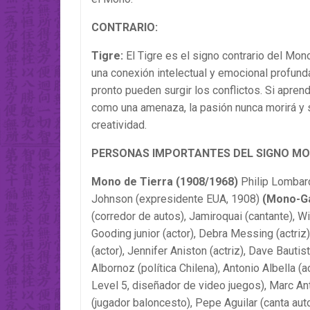
CONTRARIO:
Tigre:
El Tigre es el signo contrario del Mono
una conexión intelectual y emocional profun
pronto pueden surgir los conflictos. Si aprend
como una amenaza, la pasión nunca morirá y s
creatividad.
PERSONAS IMPORTANTES DEL SIGNO MO
Mono de Tierra (1908/1968)
Philip Lombar
Johnson (expresidente EUA, 1908)
(Mono-Ga
(corredor de autos), Jamiroquai (cantante), Wi
Gooding junior (actor), Debra Messing (actriz
(actor), Jennifer Aniston (actriz), Dave Bauti
Albornoz (política Chilena), Antonio Albella (
Level 5, diseñador de video juegos), Marc An
(jugador baloncesto), Pepe Aguilar (canta aut