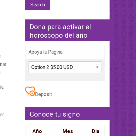
Dona para activar el
horóscopo del año
Apoya la Pagina.
o
nar
a
ía
Deposit
Conoce tu signo
er
Año
Mes
Dia