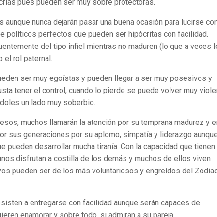
 crías pues pueden ser muy sobre protectoras.
 aunque nunca dejarán pasar una buena ocasión para lucirse co
e políticos perfectos que pueden ser hipócritas con facilidad.
entemente del tipo infiel mientras no maduren (lo que a veces l
el rol paternal.
ueden ser muy egoístas y pueden llegar a ser muy posesivos y
sta tener el control, cuando lo pierde se puede volver muy viole
ándoles un lado muy soberbio.
esos, muchos llamarán la atención por su temprana madurez y e
por sus generaciones por su aplomo, simpatía y liderazgo aunqu
 pueden desarrollar mucha tiranía. Con la capacidad que tienen
gunos disfrutan a costilla de los demás y muchos de ellos viven
s pueden ser de los más voluntariosos y engreídos del Zodiac
esisten a entregarse con facilidad aunque serán capaces de
eren enamorar y sobre todo, si admiran a su pareja.