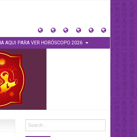
大
Tu
Contacto
Donaciones
Horóscopos
PINCHA
猪
signo
y
Anteriores
AQUI
A AQUI PARA VER HORÓSCOPO 2026
星
Tienda
PARA
座
VER
(Home)
HORÓSCOPO
2026