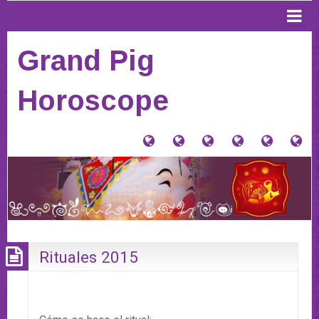
Grand Pig
Horoscope
大
Tu
Contacto
Donaciones
Horósco
PI
猪
signo
y
Anterior
AQ
星
Tienda
PA
座
VE
(Home)
HO
20
Rituales 2015