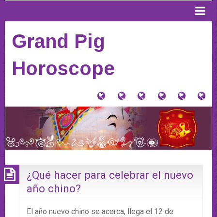
Grand Pig
Horoscope
大
Tu
Contacto
Donaciones
Horósco
PI
猪
signo
y
Anterior
AQ
星
Tienda
PA
座
VE
(Home)
HO
20
¿Qué hacer para celebrar el nuevo
año chino?
El año nuevo chino se acerca, llega el 12 de