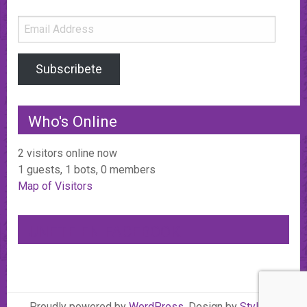
Email
Address
Subscribete
Who's Online
2 visitors online now
1 guests,
1 bots,
0 members
Map of Visitors
UNETE EN FACEBOOK
Proudly powered by
WordPress
. Design by
StylishWP