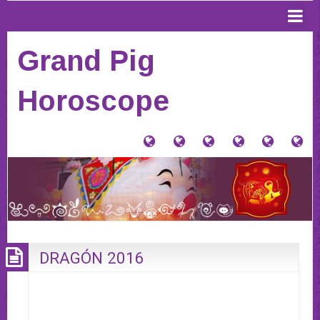
Grand Pig
Horoscope
大
Tu
Contacto
Donaciones
Horósco
PI
猪
signo
y
Anterior
AQ
星
Tienda
PA
座
VE
(Home)
HO
20
DRAGÓN 2016