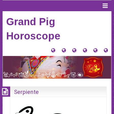
Grand Pig
Horoscope
大
Tu
Contacto
Donaciones
Horósco
PI
猪
signo
y
Anterior
AQ
星
Tienda
PA
座
VE
(Home)
HO
20
Serpiente