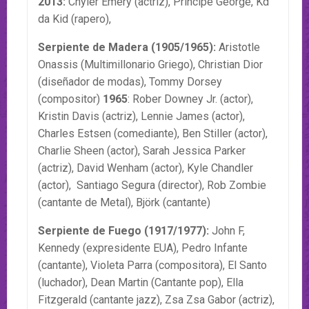
2013:
Chyler Emery (actriz), Principe George, Kd
da Kid (rapero),
Serpiente de Madera (1905/1965):
Aristotle
Onassis (Multimillonario Griego), Christian Dior
(diseñador de modas), Tommy Dorsey
(compositor)
1965
: Rober Downey Jr. (actor),
Kristin Davis (actriz), Lennie James (actor),
Charles Estsen (comediante), Ben Stiller (actor),
Charlie Sheen (actor), Sarah Jessica Parker
(actriz), David Wenham (actor), Kyle Chandler
(actor), Santiago Segura (director), Rob Zombie
(cantante de Metal), Björk (cantante)
Serpiente de Fuego (1917/1977):
John F,
Kennedy (expresidente EUA), Pedro Infante
(cantante), Violeta Parra (compositora), El Santo
(luchador), Dean Martin (Cantante pop), Ella
Fitzgerald (cantante jazz), Zsa Zsa Gabor (actriz),