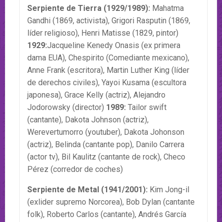
Serpiente de Tierra (1929/1989):
Mahatma
Gandhi (1869, activista), Grigori Rasputin (1869,
líder religioso), Henri Matisse (1829, pintor)
1929:
Jacqueline Kenedy Onasis (ex primera
dama EUA), Chespirito (Comediante mexicano),
Anne Frank (escritora), Martin Luther King (líder
de derechos civiles), Yayoi Kusama (escultora
japonesa), Grace Kelly (actriz), Alejandro
Jodorowsky (director)
1989:
Tailor swift
(cantante), Dakota Johnson (actriz),
Werevertumorro (youtuber), Dakota Johonson
(actriz), Belinda (cantante pop), Danilo Carrera
(actor tv), Bil Kaulitz (cantante de rock), Checo
Pérez (corredor de coches)
Serpiente de Metal (1941/2001):
Kim Jong-il
(exlider supremo Norcorea), Bob Dylan (cantante
folk), Roberto Carlos (cantante), Andrés García