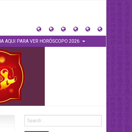
大
Tu
Contacto
Donaciones
Horóscopos
PINCHA
猪
signo
y
Anteriores
AQUI
A AQUI PARA VER HORÓSCOPO 2026
星
Tienda
PARA
座
VER
(Home)
HORÓSCOPO
2026