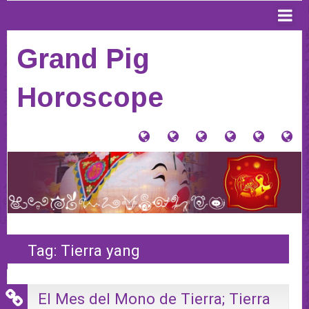
Grand Pig
Horoscope
大
Tu
Contacto
Donaciones
Horósco
PI
猪
signo
y
Anterior
AQ
星
Tienda
PA
座
VE
(Home)
HO
20
Tag:
Tierra yang
El Mes del Mono de Tierra; Tierra