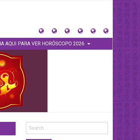
大
Tu
Contacto
Donaciones
Horóscopos
PINCHA
猪
signo
y
Anteriores
AQUI
A AQUI PARA VER HORÓSCOPO 2026
星
Tienda
PARA
座
VER
(Home)
HORÓSCOPO
2026