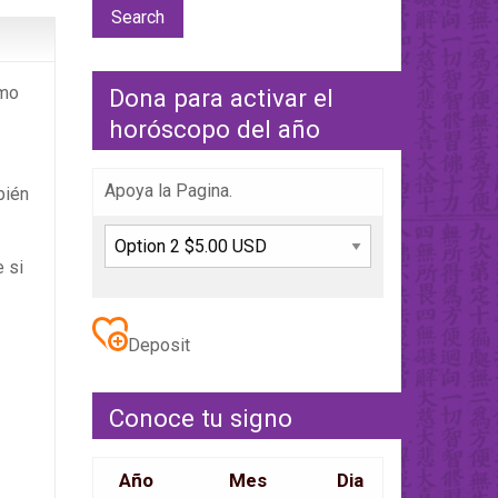
omo
Dona para activar el
horóscopo del año
Apoya la Pagina.
bién
e si
Deposit
Conoce tu signo
Año
Mes
Dia