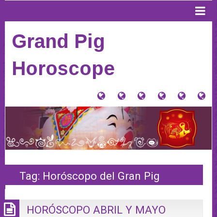
Grand Pig
Horoscope
大
Tu
Contacto
Donaciones
Horósco
PI
猪
signo
y
Anterior
AQ
星
Tienda
PA
座
VE
(Home)
HO
20
Tag:
Horóscopo del Gran Pig
HORÓSCOPO ABRIL Y MAYO