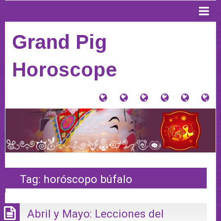
Grand Pig
Horoscope
大
Tu
Contacto
Donaciones
Horósco
PI
猪
signo
y
Anterior
AQ
星
Tienda
PA
座
VE
(Home)
HO
20
Tag:
horóscopo búfalo
Abril y Mayo: Lecciones del