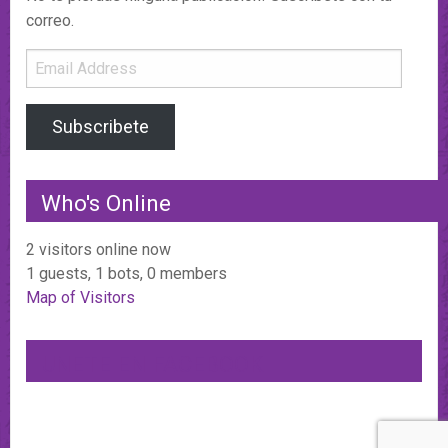
correo.
Email
Address
Subscribete
Who's Online
2 visitors online now
1 guests,
1 bots,
0 members
Map of Visitors
UNETE EN FACEBOOK