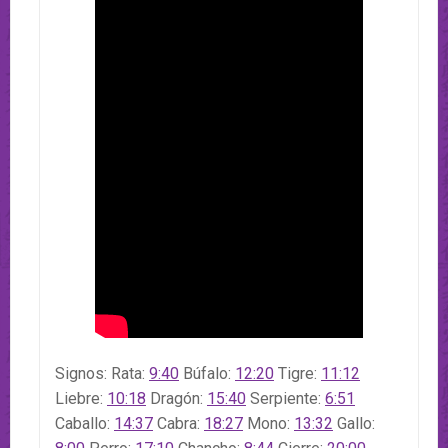
Signos: Rata:
9:40
Búfalo:
12:20
Tigre:
11:12
Liebre:
10:18
Dragón:
15:40
Serpiente:
6:51
Caballo:
14:37
Cabra:
18:27
Mono:
13:32
Gallo: