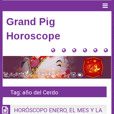
Grand Pig
Horoscope
大
Tu
Contacto
Donaciones
Horósco
PI
猪
signo
y
Anterior
AQ
星
Tienda
PA
座
VE
(Home)
HO
20
Tag:
año del Cerdo
HORÓSCOPO ENERO, EL MES Y LA