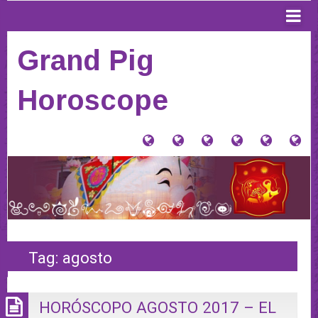
Grand Pig
Horoscope
大
Tu
Contacto
Donaciones
Horósco
PI
猪
signo
y
Anterior
AQ
星
Tienda
PA
座
VE
(Home)
HO
20
Tag:
agosto
HORÓSCOPO AGOSTO 2017 – EL